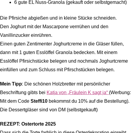
6 gute EL Nuss-Granola (gekauft oder selbstgemacht)
Die Pfirsiche abgießen und in kleine Stücke schneiden.
Den Joghurt mit der Mascarpone verrrühen und den
Vanillinzucker einrühren.
Einen guten Zentimenter Joghurtcreme in die Gläser füllen,
dann mit 1 guten Esslöffel Granola bedecken. Mit einem
Esslöffel Pfirsichstücke belegen und nochmals Joghurtcreme
einfüllen und zum Schluss mit Pfirschstücken belegen.
Mein Tipp
: Die schönen Holzbretter mit persönlicher
Beschriftung gibts bei
Katja von „Fräulein K sagt ja“
(Werbung:
Mit dem Code
Steffi10
bekommst du 10% auf die Bestellung).
Die Dessertgläser sind von DM (selbstgekauft)
REZEPT: Ostertorte 2025
Dass sich die Torte farblich in diese Osterdekoration einreiht,